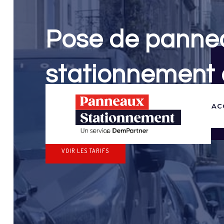
Pose de panne
stationnement 
Panneaux Stationnement effectue vos dem
AC
stationnement & pose de panneaux pour v
VOIR LES TARIFS