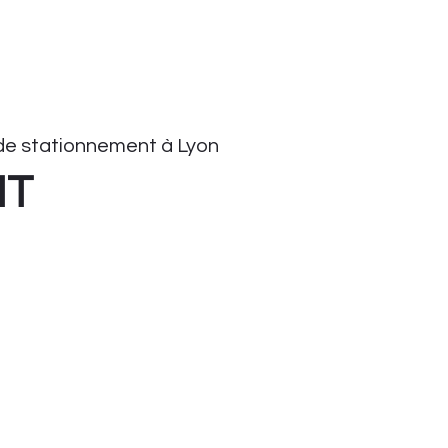
e stationnement à Lyon
HT
onnement
tationnement
ient