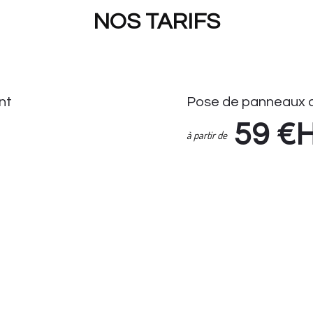
NOS TARIFS
nt
Pose de panneaux d
59
€
à partir de
Pose de Panneaux de Stati
Enlèvement Panneaux de S
if Seul : 14.90 HT
Suivi demande via espace cl