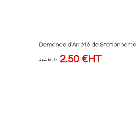
Demande d'Arrêté de Stationneme
2.50 €HT
à partir de
Demande d'autorisation auprès de la voirie
Suivi demande via espace client
Sous réserve d'une pose de panneaux (HORS FRAIS de VOIRIE) Tar