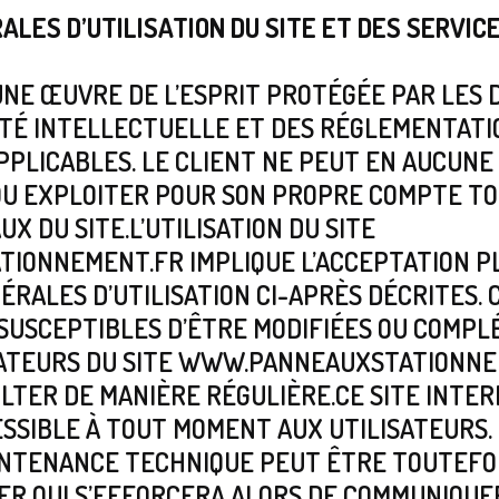
RALES D’UTILISATION DU SITE ET DES SERVIC
UNE ŒUVRE DE L’ESPRIT PROTÉGÉE PAR LES 
ÉTÉ INTELLECTUELLE ET DES RÉGLEMENTATI
PPLICABLES. LE CLIENT NE PEUT EN AUCUNE
OU EXPLOITER POUR SON PROPRE COMPTE TO
X DU SITE.L’UTILISATION DU SITE
ONNEMENT.FR IMPLIQUE L’ACCEPTATION PL
ÉRALES D’UTILISATION CI-APRÈS DÉCRITES. 
 SUSCEPTIBLES D’ÊTRE MODIFIÉES OU COMPL
SATEURS DU SITE WWW.PANNEAUXSTATIONNE
ULTER DE MANIÈRE RÉGULIÈRE.CE SITE INTE
SIBLE À TOUT MOMENT AUX UTILISATEURS.
INTENANCE TECHNIQUE PEUT ÊTRE TOUTEFOI
R QUI S’EFFORCERA ALORS DE COMMUNIQU