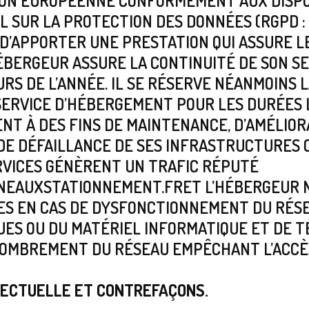
NION EUROPÉENNE CONFORMÉMENT AUX DISPO
SUR LA PROTECTION DES DONNÉES (RGPD : 
 D’APPORTER UNE PRESTATION QUI ASSURE L
’HÉBERGEUR ASSURE LA CONTINUITÉ DE SON S
URS DE L’ANNÉE. IL SE RÉSERVE NÉANMOINS L
SERVICE D’HÉBERGEMENT POUR LES DURÉES 
T À DES FINS DE MAINTENANCE, D’AMÉLIOR
E DÉFAILLANCE DE SES INFRASTRUCTURES O
RVICES GÉNÈRENT UN TRAFIC RÉPUTÉ
NEAUXSTATIONNEMENT.FR
ET L’HÉBERGEUR 
S EN CAS DE DYSFONCTIONNEMENT DU RÉSE
ES OU DU MATÉRIEL INFORMATIQUE ET DE T
OMBREMENT DU RÉSEAU EMPÊCHANT L’ACCÈS
LECTUELLE ET CONTREFAÇONS.