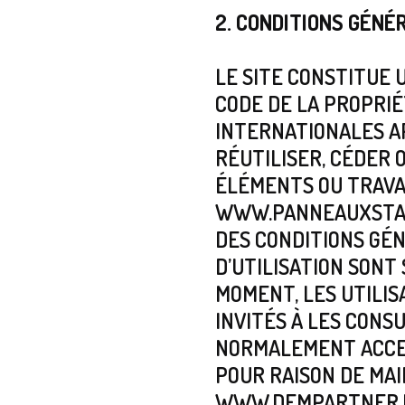
2. CONDITIONS GÉNÉ
LE SITE CONSTITUE 
CODE DE LA PROPRI
INTERNATIONALES A
RÉUTILISER, CÉDER 
ÉLÉMENTS OU TRAVAU
WWW.PANNEAUXSTATI
DES CONDITIONS GÉN
D’UTILISATION SONT
MOMENT, LES UTILI
INVITÉS À LES CONS
NORMALEMENT ACCES
POUR RAISON DE MA
WWW.DEMPARTNER.F