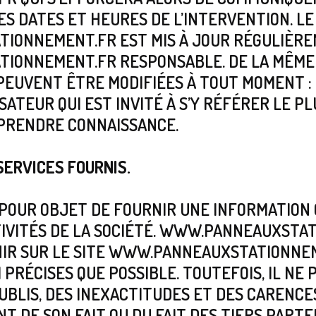
ES DATES ET HEURES DE L’INTERVENTION. LE
IONNEMENT.FR EST MIS À JOUR RÉGULIÈRE
ONNEMENT.FR RESPONSABLE. DE LA MÊME 
PEUVENT ÊTRE MODIFIÉES À TOUT MOMENT : 
ISATEUR QUI EST INVITÉ À S’Y RÉFÉRER LE P
 PRENDRE CONNAISSANCE.
SERVICES FOURNIS.
A POUR OBJET DE FOURNIR UNE INFORMATIO
TIVITÉS DE LA SOCIÉTÉ. WWW.PANNEAUXSTA
NIR SUR LE SITE WWW.PANNEAUXSTATIONNE
 PRÉCISES QUE POSSIBLE. TOUTEFOIS, IL NE
BLIS, DES INEXACTITUDES ET DES CARENCES
NT DE SON FAIT OU DU FAIT DES TIERS PARTE