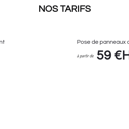
NOS TARIFS
nt
Pose de panneaux 
59
€
à partir de
Pose de Panneaux de Stati
Enlèvement Panneaux de S
if Seul : 14.90 HT
Suivi demande via espace cl