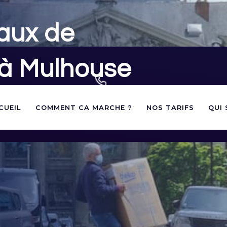
aux de
 à Mulhouse
02 40 60 03 60
andes d'autorisations de
CUEIL
COMMENT CA MARCHE ?
NOS TARIFS
QUI
votre déménagement à Mulhouse
contact@panneauxstationnement.fr