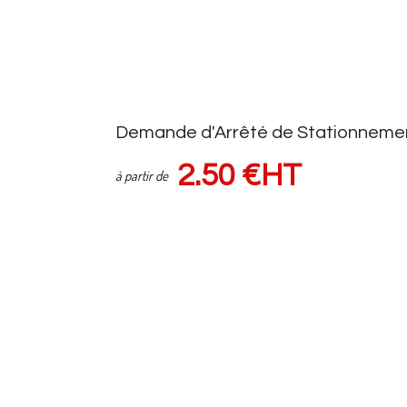
Demande d'Arrêté de Stationneme
2.50 €HT
à partir de
Demande d'autorisation auprès de la voirie
Suivi demande via espace client
Sous réserve d'une pose de panneaux (HORS FRAIS de VOIRIE) Tar