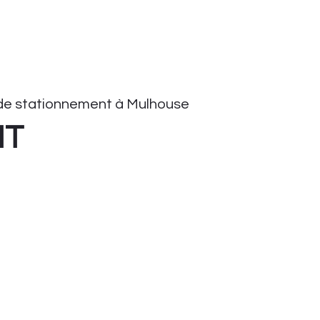
de stationnement à Mulhouse
HT
onnement
tationnement
ient