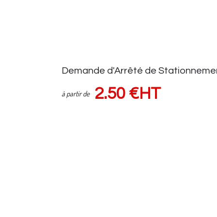
Demande d'Arrêté de Stationneme
2.50 €HT
à partir de
Demande d'autorisation auprès de la voirie
Suivi demande via espace client
Sous réserve d'une pose de panneaux (HORS FRAIS de VOIRIE) Tar