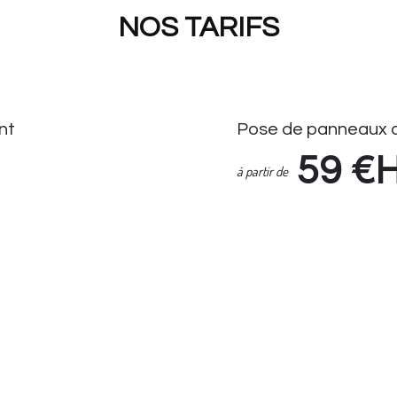
NOS TARIFS
nt
Pose de panneaux d
59
€
à partir de
Pose de Panneaux de Stati
Enlèvement Panneaux de S
if Seul : 14.90 HT
Suivi demande via espace cl