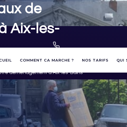
aux de
 Aix-les-
02 40 60 03 60
CUEIL
COMMENT CA MARCHE ?
NOS TARIFS
QUI
contact@panneauxstationnement.fr
andes d'autorisations de
otre déménagement à Aix-les-Bains