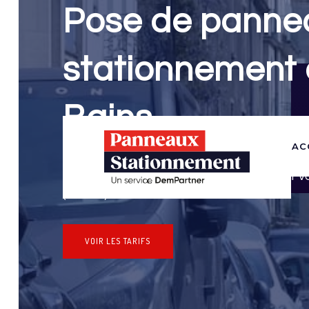
Pose de panne
stationnement à
Bains
AC
Panneaux Stationnement effectue vos dem
stationnement & pose de panneaux pour v
(Savoie)
VOIR LES TARIFS