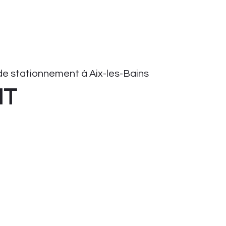
e stationnement à Aix-les-Bains
HT
onnement
tationnement
ient