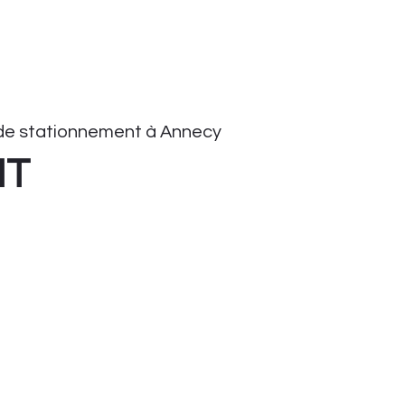
de stationnement à Annecy
HT
onnement
tationnement
ient