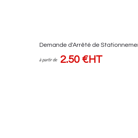
Demande d'Arrêté de Stationneme
2.50 €HT
à partir de
Demande d'autorisation auprès de la voirie
Suivi demande via espace client
Sous réserve d'une pose de panneaux (HORS FRAIS de VOIRIE) Tar