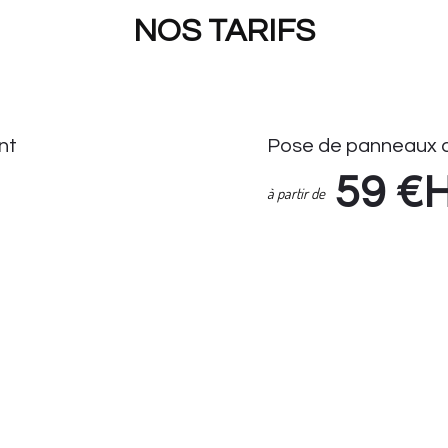
NOS TARIFS
nt
Pose de panneaux 
59
€
à partir de
Pose de Panneaux de Stati
Enlèvement Panneaux de S
if Seul : 14.90 HT
Suivi demande via espace cl