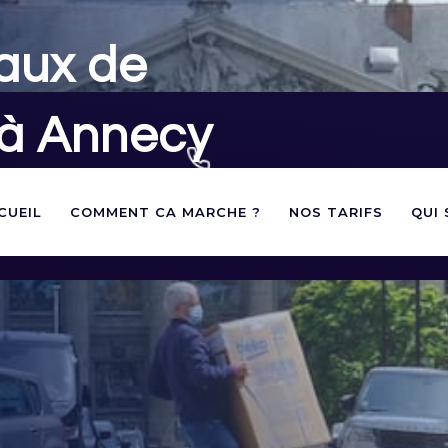
aux de
 à Annecy
02 40 60 03 60
andes d'autorisations de
CUEIL
COMMENT CA MARCHE ?
NOS TARIFS
QUI
votre déménagement à Annecy
contact@panneauxstationnement.fr