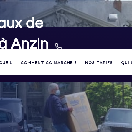
aux de
à Anzin
02 40 60 03 60
andes d'autorisations de
CUEIL
COMMENT CA MARCHE ?
NOS TARIFS
QUI
contact@panneauxstationnement.fr
otre déménagement à Anzin (Nord)