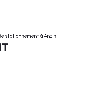
e stationnement à Anzin
HT
onnement
tationnement
ient