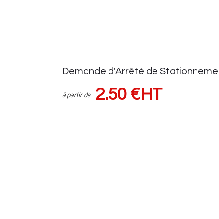
Demande d'Arrêté de Stationneme
2.50 €HT
à partir de
Demande d'autorisation auprès de la voirie
Suivi demande via espace client
Sous réserve d'une pose de panneaux (HORS FRAIS de VOIRIE) Tar