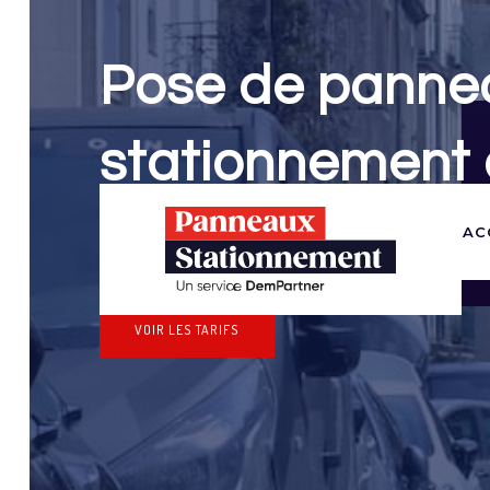
Pose de panne
stationnement 
Panneaux Stationnement effectue vos dem
AC
stationnement & pose de panneaux pour v
VOIR LES TARIFS