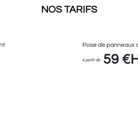
NOS TARIFS
nt
Pose de panneaux d
59
€
à partir de
Pose de Panneaux de Stati
Enlèvement Panneaux de S
if Seul : 14.90 HT
Suivi demande via espace cl