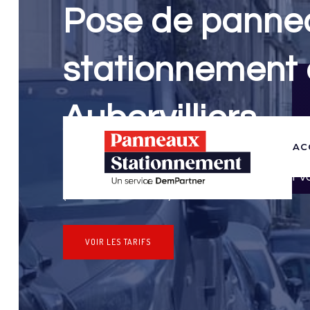
Pose de panne
stationnement 
Aubervilliers
AC
Panneaux Stationnement effectue vos dem
stationnement & pose de panneaux pour vo
(Seine-Saint-Denis)
VOIR LES TARIFS