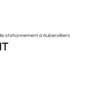
e stationnement à Aubervilliers
HT
onnement
tationnement
ient