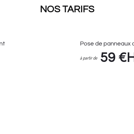
NOS TARIFS
nt
Pose de panneaux d
59
€
à partir de
Pose de Panneaux de Stati
Enlèvement Panneaux de S
if Seul : 14.90 HT
Suivi demande via espace cl