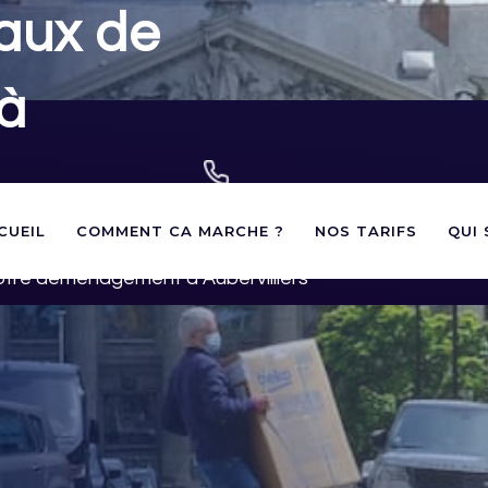
aux de
à
02 40 60 03 60
CUEIL
COMMENT CA MARCHE ?
NOS TARIFS
QUI
contact@panneauxstationnement.fr
andes d'autorisations de
tre déménagement à Aubervilliers