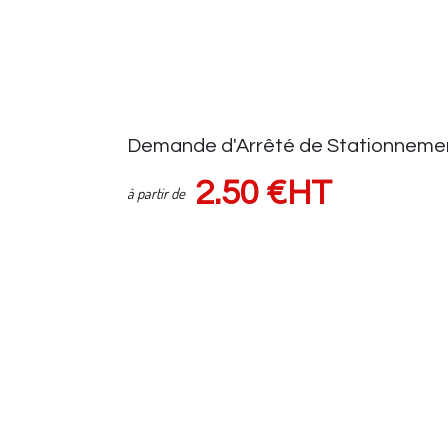
Demande d'Arrêté de Stationneme
2.50 €HT
à partir de
Demande d'autorisation auprès de la voirie
Suivi demande via espace client
Sous réserve d'une pose de panneaux (HORS FRAIS de VOIRIE) Tar