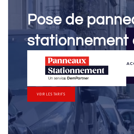
Pose de panne
stationnement 
Panneaux Stationnement effectue vos dem
AC
stationnement & pose de panneaux pour 
(Hauts-de-Seine)
VOIR LES TARIFS