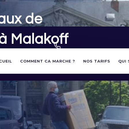
aux de
à Malakoff
02 40 60 03 60
andes d'autorisations de
CUEIL
COMMENT CA MARCHE ?
NOS TARIFS
QUI
votre déménagement à Malakoff
contact@panneauxstationnement.fr