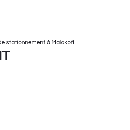
e stationnement à Malakoff
HT
onnement
tationnement
ient