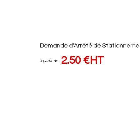
Demande d'Arrêté de Stationneme
2.50 €HT
à partir de
Demande d'autorisation auprès de la voirie
Suivi demande via espace client
Sous réserve d'une pose de panneaux (HORS FRAIS de VOIRIE) Tar