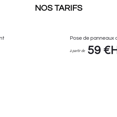
NOS TARIFS
nt
Pose de panneaux d
59
€
à partir de
Pose de Panneaux de Stati
Enlèvement Panneaux de S
if Seul : 14.90 HT
Suivi demande via espace cl