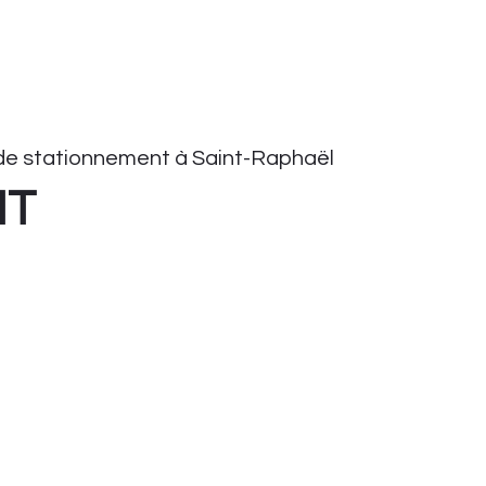
e stationnement à Saint-Raphaël
HT
onnement
tationnement
ient