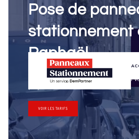
Pose de panne
stationnement 
Raphaël
AC
Panneaux Stationnement effectue vos dem
stationnement & pose de panneaux pour 
(Var)
VOIR LES TARIFS