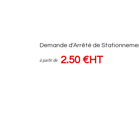
Demande d'Arrêté de Stationneme
2.50 €HT
à partir de
Demande d'autorisation auprès de la voirie
Suivi demande via espace client
Sous réserve d'une pose de panneaux (HORS FRAIS de VOIRIE) Tar