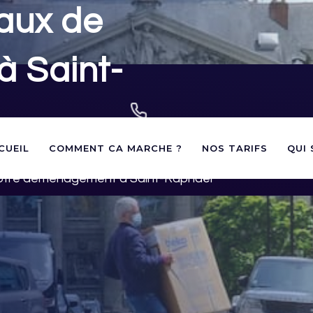
aux de
à Saint-
02 40 60 03 60
CUEIL
COMMENT CA MARCHE ?
NOS TARIFS
QUI
contact@panneauxstationnement.fr
andes d'autorisations de
votre déménagement à Saint-Raphaël