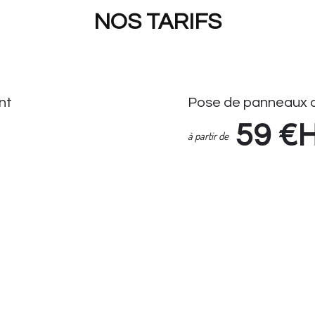
NOS TARIFS
nt
Pose de panneaux d
59
€
à partir de
Pose de Panneaux de Stati
Enlèvement Panneaux de S
if Seul : 14.90 HT
Suivi demande via espace cl