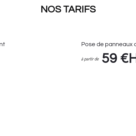
NOS TARIFS
nt
Pose de panneaux d
59
€
à partir de
Pose de Panneaux de Stati
Enlèvement Panneaux de S
if Seul : 14.90 HT
Suivi demande via espace cl