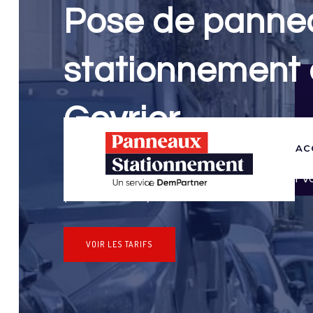
Pose de panne
stationnement 
Gevrier
AC
Panneaux Stationnement effectue vos dem
stationnement & pose de panneaux pour v
(Haute-Savoie)
VOIR LES TARIFS