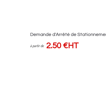
Demande d'Arrêté de Stationneme
2.50 €HT
à partir de
Demande d'autorisation auprès de la voirie
Suivi demande via espace client
Sous réserve d'une pose de panneaux (HORS FRAIS de VOIRIE) Tar