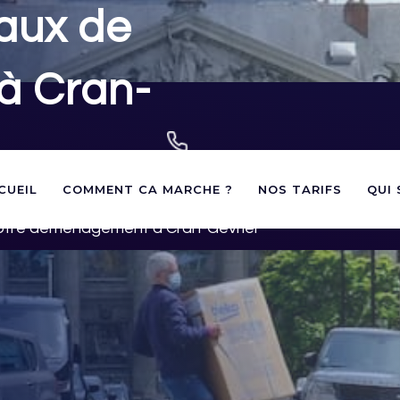
aux de
à Cran-
02 40 60 03 60
CUEIL
COMMENT CA MARCHE ?
NOS TARIFS
QUI
contact@panneauxstationnement.fr
andes d'autorisations de
otre déménagement à Cran-Gevrier