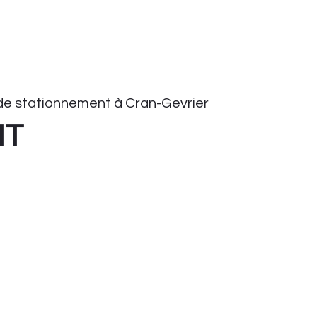
e stationnement à Cran-Gevrier
HT
onnement
tationnement
ient