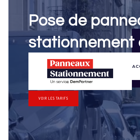
Pose de panne
stationnement
Panneaux Stationnement effectue vos dem
AC
stationnement & pose de panneaux pour 
(Meurthe-et-Moselle)
VOIR LES TARIFS