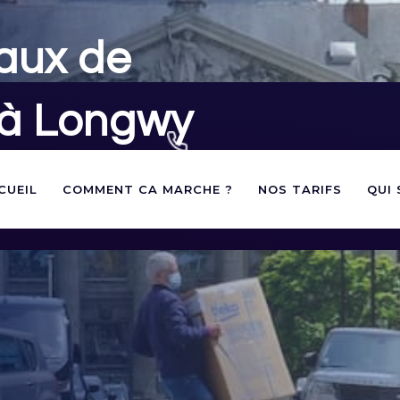
aux de
 à Longwy
02 40 60 03 60
andes d'autorisations de
CUEIL
COMMENT CA MARCHE ?
NOS TARIFS
QUI
votre déménagement à Longwy
contact@panneauxstationnement.fr