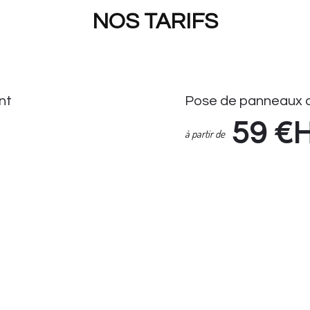
NOS TARIFS
nt
Pose de panneaux 
59
€
à partir de
Pose de Panneaux de Stati
Enlèvement Panneaux de S
if Seul : 14.90 HT
Suivi demande via espace cl