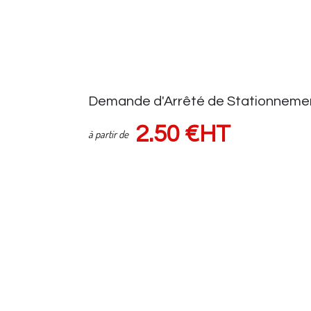
Demande d'Arrêté de Stationneme
2.50 €HT
à partir de
Demande d'autorisation auprès de la voirie
Suivi demande via espace client
Sous réserve d'une pose de panneaux (HORS FRAIS de VOIRIE) Tar