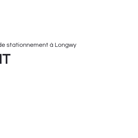
de stationnement à Longwy
HT
onnement
tationnement
ient