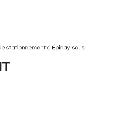
e stationnement à Épinay-sous-
HT
onnement
tationnement
ient