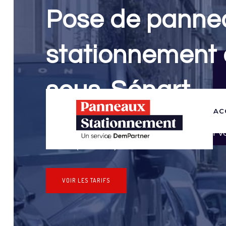
Pose de panne
stationnement 
sous-Sénart
AC
Panneaux Stationnement effectue vos dem
stationnement & pose de panneaux pour 
Sénart (Essonne)
VOIR LES TARIFS