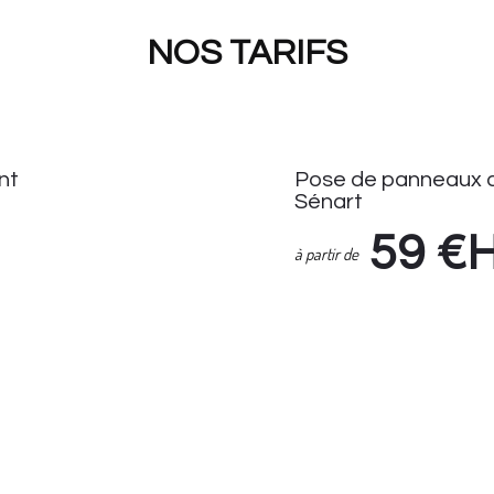
NOS TARIFS
nt
Pose de panneaux d
Sénart
59
€
à partir de
Pose de Panneaux de Stati
Enlèvement Panneaux de S
if Seul : 14.90 HT
Suivi demande via espace cl