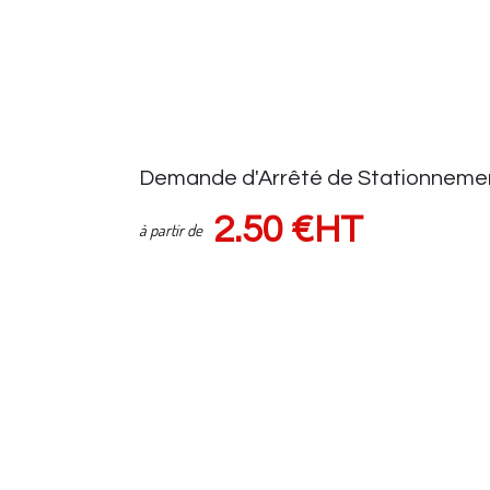
Demande d'Arrêté de Stationneme
2.50 €HT
à partir de
Demande d'autorisation auprès de la voirie
Suivi demande via espace client
Sous réserve d'une pose de panneaux (HORS FRAIS de VOIRIE) Tar