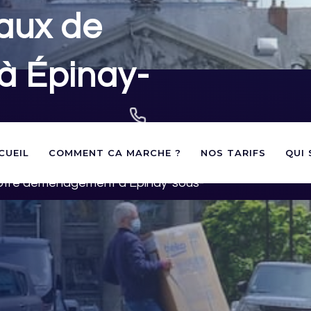
aux de
à Épinay-
02 40 60 03 60
CUEIL
COMMENT CA MARCHE ?
NOS TARIFS
QUI
contact@panneauxstationnement.fr
andes d'autorisations de
votre déménagement à Épinay-sous-